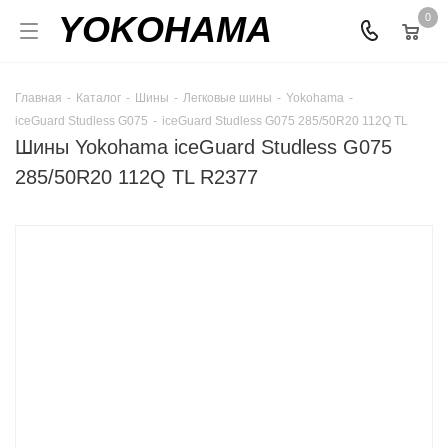
YOKOHAMA
0
Главная
-
Каталог
-
Шины
-
Легковые шины
-
Yokohama
-
iceGuard Studless G075
-
iceGuard Studless G075 285/50R20 112Q TL
Шины Yokohama iceGuard Studless G075
285/50R20 112Q TL R2377