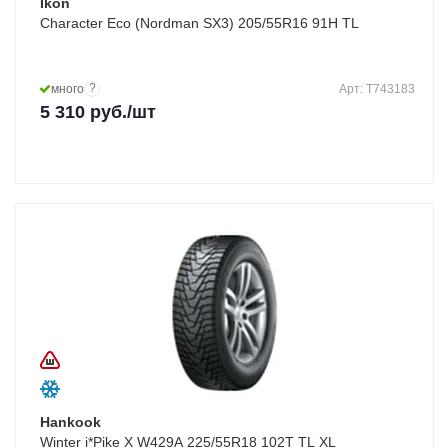
Ikon
Character Eco (Nordman SX3) 205/55R16 91H TL
?
много
Арт: T743183
5 310
руб.
/шт
Hankook
Winter i*Pike X W429A 225/55R18 102T TL XL