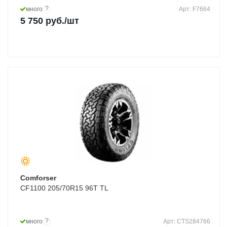
?
много
Арт: F7664
5 750
руб.
/шт
Comforser
CF1100 205/70R15 96T TL
?
много
Арт: CTS284766