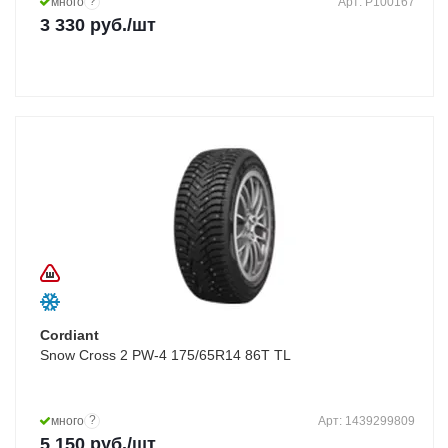
?
много
Арт: P100167
3 330
руб.
/шт
Cordiant
Snow Cross 2 PW-4 175/65R14 86T TL
?
много
Арт: 1439299809
5 150
руб.
/шт