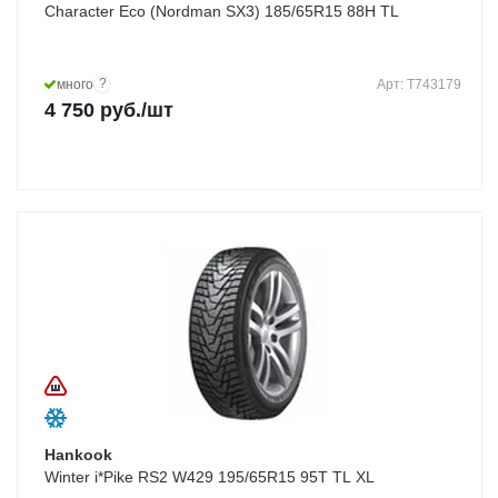
Character Eco (Nordman SX3) 185/65R15 88H TL
?
много
Арт: T743179
4 750
руб.
/шт
Hankook
Winter i*Pike RS2 W429 195/65R15 95T TL XL