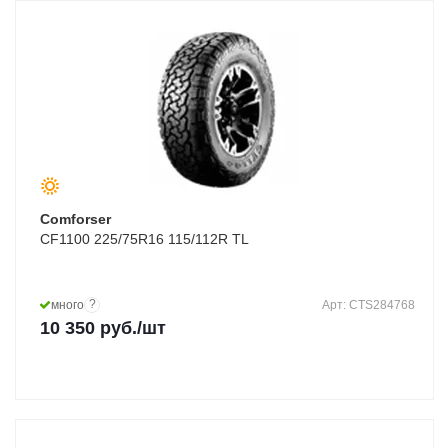
Comforser
CF1100 225/75R16 115/112R TL
?
много
Арт: CTS284768
10 350
руб.
/шт