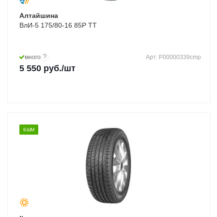
Алтайшина
ВлИ-5 175/80-16 85P TT
?
много
Арт: Р00000339cmp
5 550
руб.
/шт
БШМ