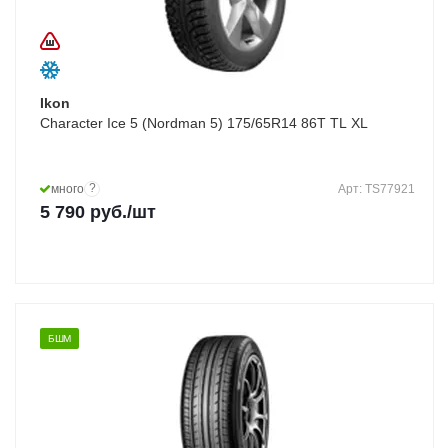
Ikon
Character Ice 5 (Nordman 5) 175/65R14 86T TL XL
?
много
Арт: TS77921
5 790
руб.
/шт
БШМ