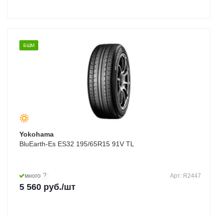
БШМ
Yokohama
BluEarth-Es ES32 195/65R15 91V TL
?
много
Арт: R2447
5 560
руб.
/шт