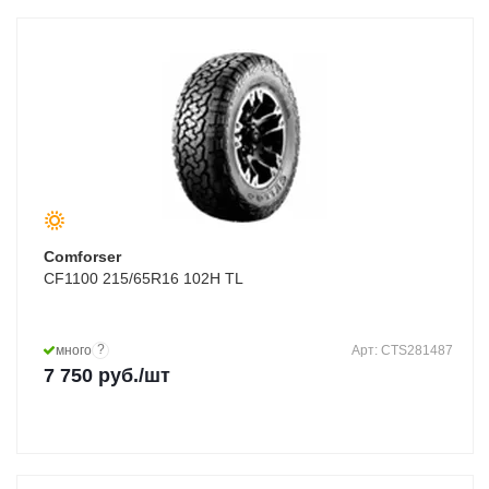
Comforser
CF1100 215/65R16 102H TL
?
много
Арт: CTS281487
7 750
руб.
/шт