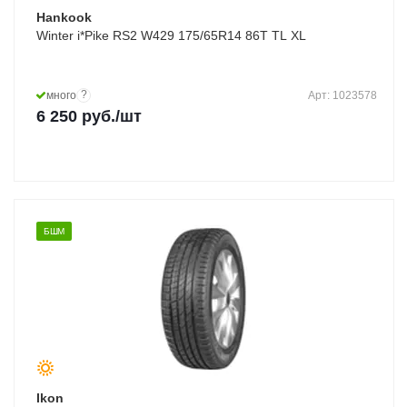
Hankook
Winter i*Pike RS2 W429 175/65R14 86T TL XL
?
много
Арт: 1023578
6 250
руб.
/шт
БШМ
Ikon