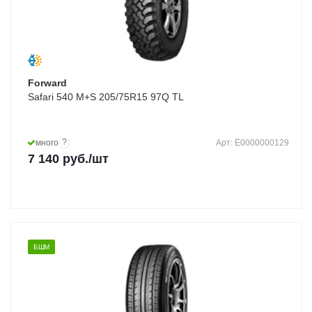
Forward
Safari 540 M+S 205/75R15 97Q TL
?
много
Арт: Ё0000000129
7 140
руб.
/шт
БШМ