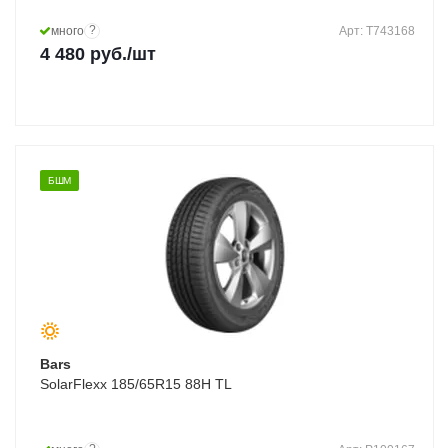
?
много
Арт: T743168
4 480
руб.
/шт
БШМ
Bars
SolarFlexx 185/65R15 88H TL