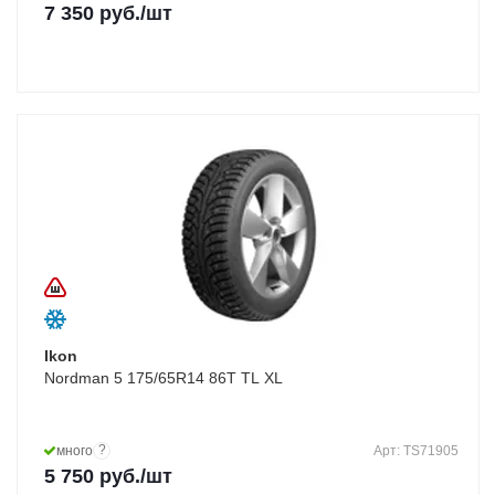
7 350
руб.
/шт
Ikon
Nordman 5 175/65R14 86T TL XL
?
много
Арт: TS71905
5 750
руб.
/шт