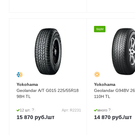
БШМ
Yokohama
Yokohama
Geolandar A/T G015 225/55R18
Geolandar G94BV 2
98H TL
110H TL
?
?
12 шт.
Арт: R2231
много
15 870
руб.
/шт
14 870
руб.
/шт