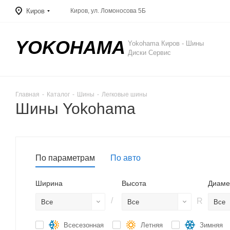
Киров
Киров, ул. Ломоносова 5Б
YOKOHAMA
Yokohama Киров - Шины
Диски Сервис
Главная
-
Каталог
-
Шины
-
Легковые шины
Шины Yokohama
По параметрам
По авто
Ширина
Высота
Диаме
/
R
Все
Все
Все
Всесезонная
Летняя
Зимняя