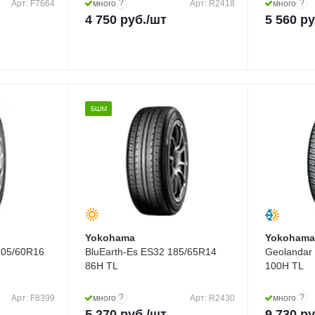
?
?
Арт: F7664
много
Арт: R2418
много
4 750
руб.
/шт
5 560
ру
БШМ
Yokohama
Yokoham
205/60R16
BluEarth-Es ES32 185/65R14
Geolandar
86H TL
100H TL
?
?
Арт: F8399
много
Арт: R2430
много
5 270
руб.
/шт
9 730
ру