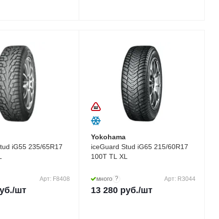
a
Yokohama
Stud iG55 235/65R17
iceGuard Stud iG65 215/60R17
L
100T TL XL
?
Арт: F8408
много
Арт: R3044
уб.
/шт
13 280
руб.
/шт