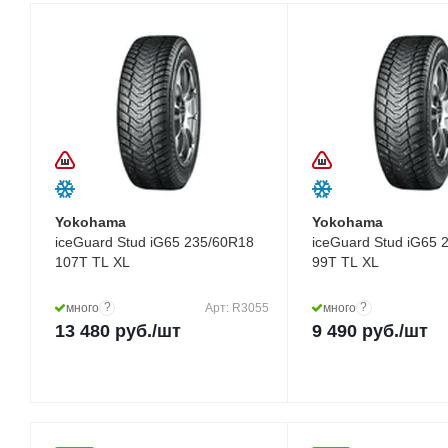
Yokohama
Yokohama
iceGuard Stud iG65 235/60R18
iceGuard Stud iG65 
107T TL XL
99T TL XL
?
?
много
Арт: R3055
много
13 480
руб.
/шт
9 490
руб.
/шт