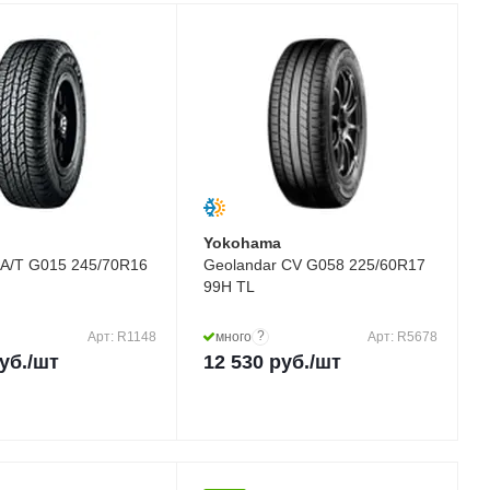
a
Yokohama
 A/T G015 245/70R16
Geolandar CV G058 225/60R17
99H TL
?
Арт: R1148
много
Арт: R5678
уб.
/шт
12 530
руб.
/шт