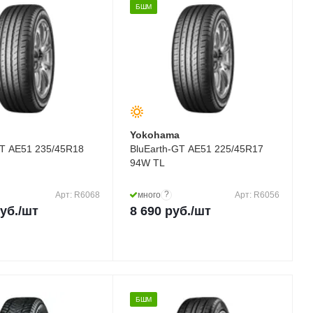
БШМ
a
Yokohama
GT AE51 235/45R18
BluEarth-GT AE51 225/45R17
94W TL
?
Арт: R6068
много
Арт: R6056
уб.
/шт
8 690
руб.
/шт
БШМ