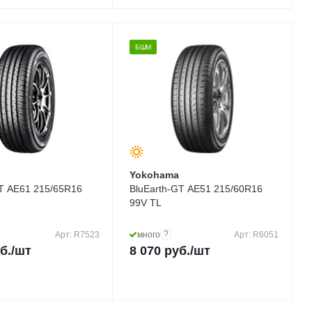
БШМ
a
Yokohama
XT AE61 215/65R16
BluEarth-GT AE51 215/60R16
99V TL
?
Арт: R7523
много
Арт: R6051
б.
/шт
8 070
руб.
/шт