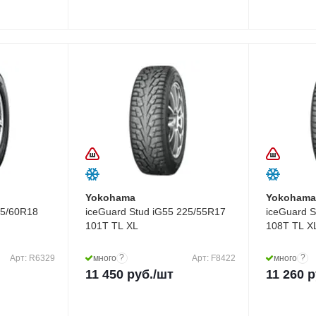
Yokohama
Yokoham
65/60R18
iceGuard Stud iG55 225/55R17
iceGuard 
101T TL XL
108T TL X
?
?
Арт: R6329
много
Арт: F8422
много
11 450
руб.
/шт
11 260
р