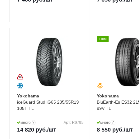
БШМ
Yokohama
Yokohama
iceGuard Stud iG65 235/55R19
BluEarth-Es ES32 2
105T TL
99V TL
?
?
много
Арт: R6795
много
14 820
руб.
/шт
8 550
руб.
/шт