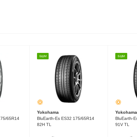
БШМ
БШМ
Yokohama
Yokoham
175/65R14
BluEarth-Es ES32 175/65R14
BluEarth-
82H TL
91V TL