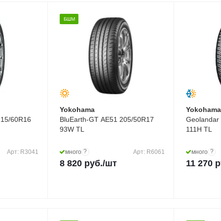
БШМ
Yokohama
Yokoham
215/60R16
BluEarth-GT AE51 205/50R17
Geolandar
93W TL
111H TL
?
?
Арт: R3041
много
Арт: R6061
много
8 820
руб.
/шт
11 270
р