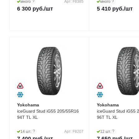
?
?
много
Арт: F8385
много
6 300
руб.
/шт
5 410
руб.
/шт
Yokohama
Yokohama
iceGuard Stud iG55 205/55R16
iceGuard Stud iG55 
94T TL XL
96T TL XL
?
?
14 шт.
Арт: F8207
12 шт.
7 400
руб.
/шт
7 650
руб.
/шт