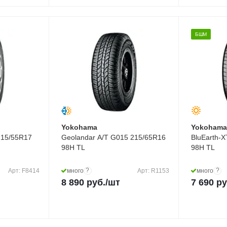
БШМ
Yokohama
Yokoham
215/55R17
Geolandar A/T G015 215/65R16
BluEarth-
98H TL
98H TL
?
?
Арт: F8414
много
Арт: R1153
много
8 890
руб.
/шт
7 690
ру