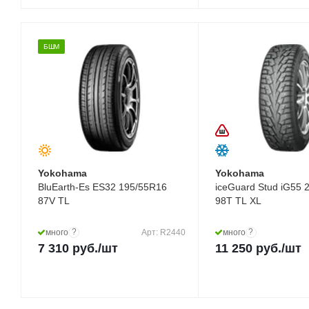
БШМ
Yokohama
Yokohama
BluEarth-Es ES32 195/55R16
iceGuard Stud iG55 
87V TL
98T TL XL
?
?
много
Арт: R2440
много
7 310
руб.
/шт
11 250
руб.
/шт