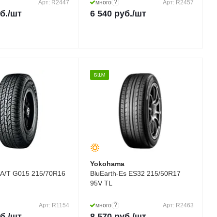
?
Арт: R2447
много
Арт: R2457
б.
/шт
6 540
руб.
/шт
БШМ
a
Yokohama
 A/T G015 215/70R16
BluEarth-Es ES32 215/50R17
95V TL
?
Арт: R1154
много
Арт: R2463
б.
/шт
8 570
руб.
/шт