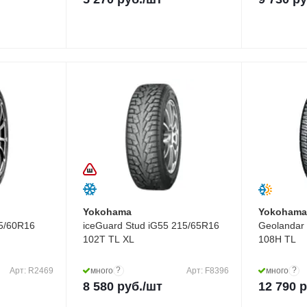
Yokohama
Yokoham
15/60R16
iceGuard Stud iG55 215/65R16
Geolandar
102T TL XL
108H TL
?
?
Арт: R2469
много
Арт: F8396
много
8 580
руб.
/шт
12 790
р