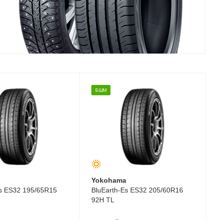
БШМ
a
Yokohama
Es ES32 195/65R15
BluEarth-Es ES32 205/60R16
92H TL