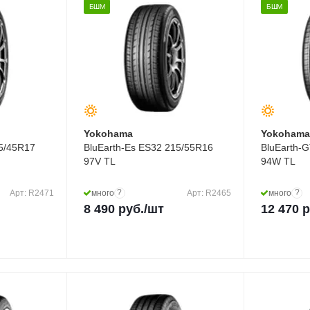
БШМ
БШМ
Yokohama
Yokoham
25/45R17
BluEarth-Es ES32 215/55R16
BluEarth-
97V TL
94W TL
?
?
Арт: R2471
много
Арт: R2465
много
8 490
руб.
/шт
12 470
р