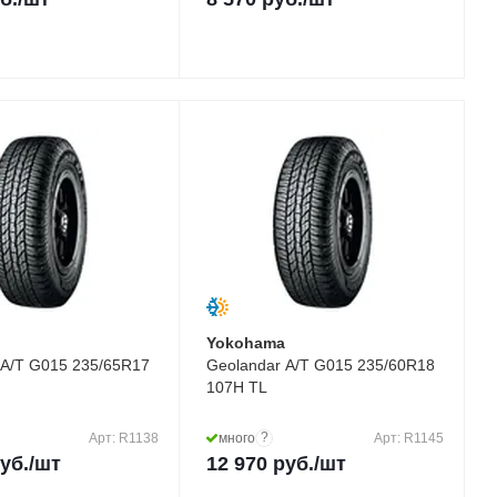
a
Yokohama
 A/T G015 235/65R17
Geolandar A/T G015 235/60R18
107H TL
?
Арт: R1138
много
Арт: R1145
уб.
/шт
12 970
руб.
/шт