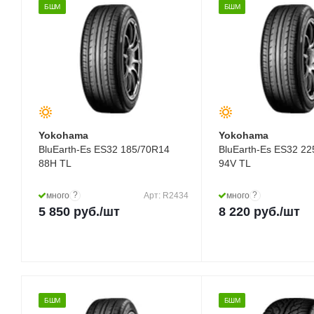
БШМ
БШМ
Yokohama
Yokohama
BluEarth-Es ES32 185/70R14
BluEarth-Es ES32 2
88H TL
94V TL
?
?
много
Арт: R2434
много
5 850
руб.
/шт
8 220
руб.
/шт
БШМ
БШМ