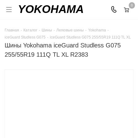
YOKOHAMA
0
Главная
-
Каталог
-
Шины
-
Легковые шины
-
Yokohama
-
iceGuard Studless G075
-
iceGuard Studless G075 255/55R19 111Q TL XL
Шины Yokohama iceGuard Studless G075
255/55R19 111Q TL XL R2383