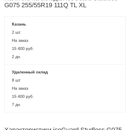
G075 255/55R19 111Q TL XL
Казань
2 шт.
На заказ
15 400
руб.
2 дн.
Удаленный склад
8 шт.
На заказ
15 400
руб.
7 дн.
Характеристики iceGuard Studless G075