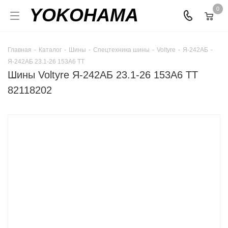
YOKOHAMA
0
Главная
-
Каталог
-
Шины
-
Спецтехника шины
-
Voltyre
-
Я-242АБ
-
Я-242АБ 23.1-26 153A6 TT
Шины Voltyre Я-242АБ 23.1-26 153A6 TT
82118202