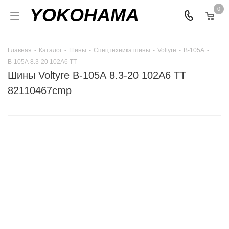
YOKOHAMA
0
Главная
-
Каталог
-
Шины
-
Спецтехника шины
-
Voltyre
-
В-105А
-
В-105А 8.3-20 102A6 TT
Шины Voltyre В-105А 8.3-20 102A6 TT
82110467cmp