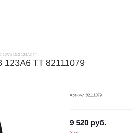
2 10/75-15.3 123A6 TT
.3 123A6 TT 82111079
Артикул:
82111079
9 520
руб.
нет