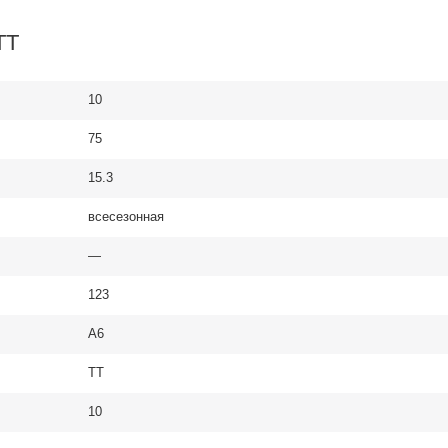
TT
10
75
15.3
всесезонная
—
123
A6
TT
10