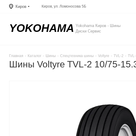
Киров
Киров, ул. Ломоносова 5Б
YOKOHAMA
Yokohama Киров - Шины
Диски Сервис
Главная
-
Каталог
-
Шины
-
Спецтехника шины
-
Voltyre
-
TVL-2
-
TVL-
Шины Voltyre TVL-2 10/75-15