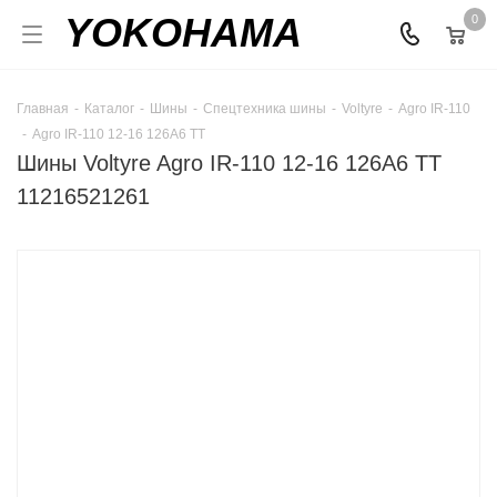
YOKOHAMA
0
Главная
-
Каталог
-
Шины
-
Спецтехника шины
-
Voltyre
-
Agro IR-110
-
Agro IR-110 12-16 126A6 TT
Шины Voltyre Agro IR-110 12-16 126A6 TT
11216521261