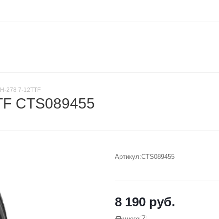
H-278 7-12TTF
TTF CTS089455
Артикул:
CTS089455
8 190
руб.
?
много