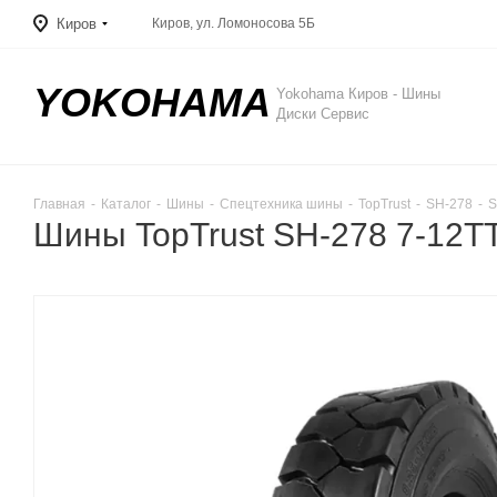
Киров
Киров, ул. Ломоносова 5Б
YOKOHAMA
Yokohama Киров - Шины
Диски Сервис
Главная
-
Каталог
-
Шины
-
Спецтехника шины
-
TopTrust
-
SH-278
-
S
Шины TopTrust SH-278 7-12