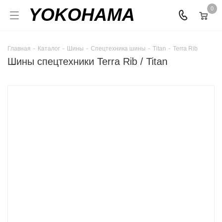
YOKOHAMA
0
Главная
-
Каталог
-
Шины
-
Спецтехника шины
-
Titan
-
Terra Rib
Шины спецтехники Terra Rib / Titan