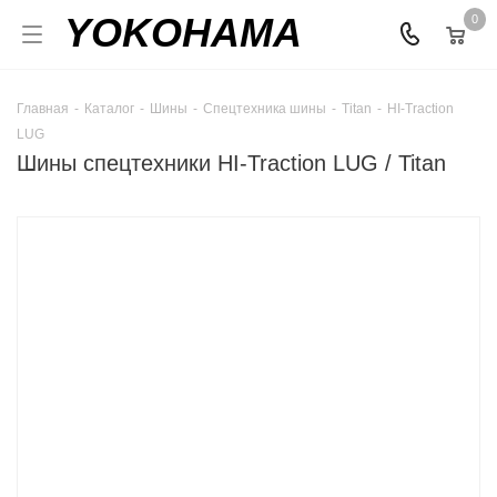
YOKOHAMA
0
Главная
-
Каталог
-
Шины
-
Спецтехника шины
-
Titan
-
HI-Traction
LUG
Шины спецтехники HI-Traction LUG / Titan