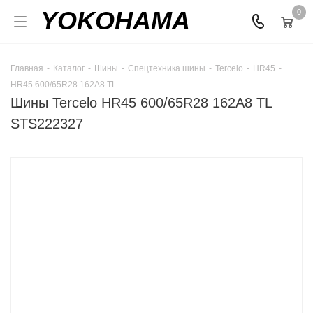
YOKOHAMA
0
Главная
-
Каталог
-
Шины
-
Спецтехника шины
-
Tercelo
-
HR45
-
HR45 600/65R28 162A8 TL
Шины Tercelo HR45 600/65R28 162A8 TL
STS222327