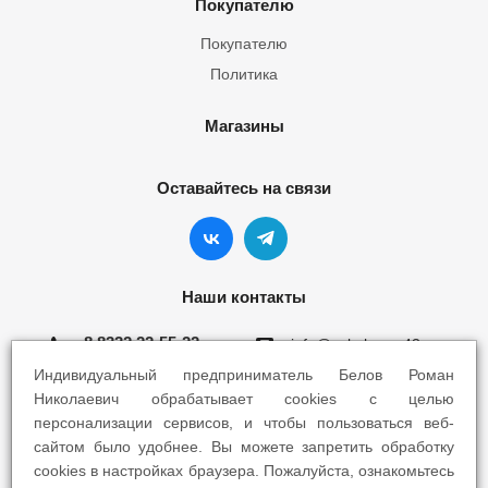
Покупателю
Покупателю
Политика
Магазины
Оставайтесь на связи
Наши контакты
8 8332 22-55-22
info@yokohama43.ru
Индивидуальный предприниматель Белов Роман
Киров, ул. Ломоносова 5Б
Николаевич обрабатывает cookies с целью
персонализации сервисов, и чтобы пользоваться веб-
Киров, ул. Профсоюзная 7А
сайтом было удобнее. Вы можете запретить обработку
cookies в настройках браузера. Пожалуйста, ознакомьтесь