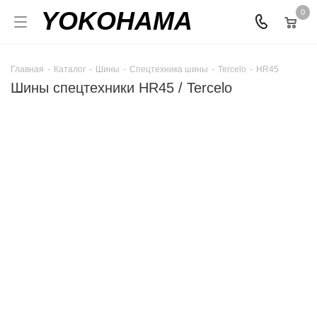
YOKOHAMA
0
Главная
-
Каталог
-
Шины
-
Спецтехника шины
-
Tercelo
-
HR45
Шины спецтехники HR45 / Tercelo