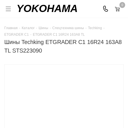
YOKOHAMA
0
Главная
-
Каталог
-
Шины
-
Спецтехника шины
-
Techking
-
ETGRADER C1
-
ETGRADER C1 16R24 163A8 TL
Шины Techking ETGRADER C1 16R24 163A8
TL STS223090