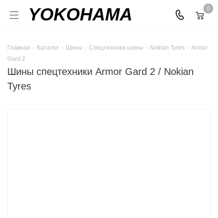
YOKOHAMA
0
Главная
-
Каталог
-
Шины
-
Спецтехника шины
-
Nokian Tyres
-
Armor
Gard 2
Шины спецтехники Armor Gard 2 / Nokian
Tyres