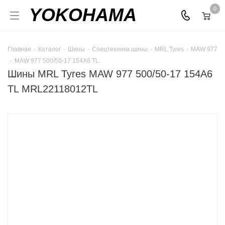
YOKOHAMA
0
Главная
-
Каталог
-
Шины
-
Спецтехника шины
-
MRL Tyres
-
MAW 977
-
MAW 977 500/50-17 154A6 TL
Шины MRL Tyres MAW 977 500/50-17 154A6
TL MRL22118012TL