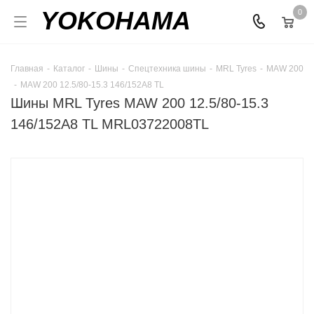
YOKOHAMA
0
Главная
-
Каталог
-
Шины
-
Спецтехника шины
-
MRL Tyres
-
MAW 200
-
MAW 200 12.5/80-15.3 146/152A8 TL
Шины MRL Tyres MAW 200 12.5/80-15.3
146/152A8 TL MRL03722008TL