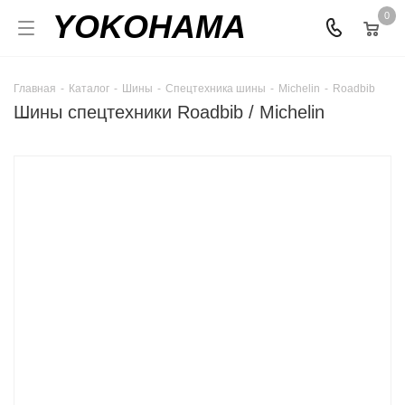
YOKOHAMA
0
Главная
-
Каталог
-
Шины
-
Спецтехника шины
-
Michelin
-
Roadbib
Шины спецтехники Roadbib / Michelin