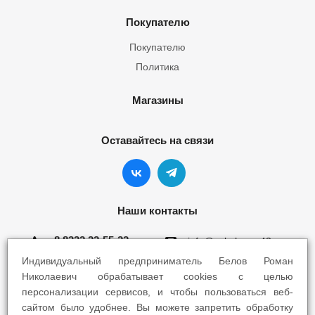
Покупателю
Покупателю
Политика
Магазины
Оставайтесь на связи
Наши контакты
8 8332 22-55-22
info@yokohama43.ru
Индивидуальный предприниматель Белов Роман
Киров, ул. Ломоносова 5Б
Николаевич обрабатывает cookies с целью
персонализации сервисов, и чтобы пользоваться веб-
Киров, ул. Профсоюзная 7А
сайтом было удобнее. Вы можете запретить обработку