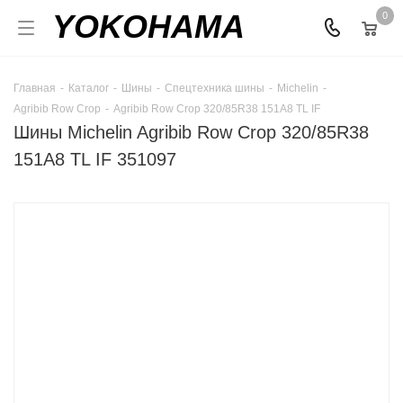
YOKOHAMA
0
Главная
-
Каталог
-
Шины
-
Спецтехника шины
-
Michelin
-
Agribib Row Crop
-
Agribib Row Crop 320/85R38 151A8 TL IF
Шины Michelin Agribib Row Crop 320/85R38
151A8 TL IF 351097