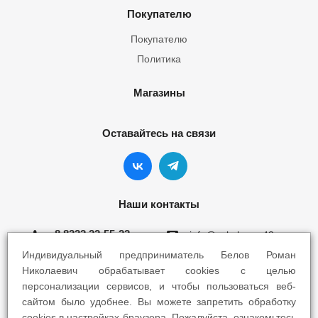
Покупателю
Покупателю
Политика
Магазины
Оставайтесь на связи
Наши контакты
8 8332 22-55-22
info@yokohama43.ru
Индивидуальный предприниматель Белов Роман
Киров, ул. Ломоносова 5Б
Николаевич обрабатывает cookies с целью
персонализации сервисов, и чтобы пользоваться веб-
Киров, ул. Профсоюзная 7А
сайтом было удобнее. Вы можете запретить обработку
cookies в настройках браузера. Пожалуйста, ознакомьтесь