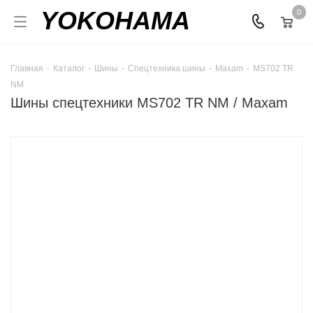
YOKOHAMA
0
Главная
-
Каталог
-
Шины
-
Спецтехника шины
-
Maxam
-
MS702 TR
NM
Шины спецтехники MS702 TR NM / Maxam