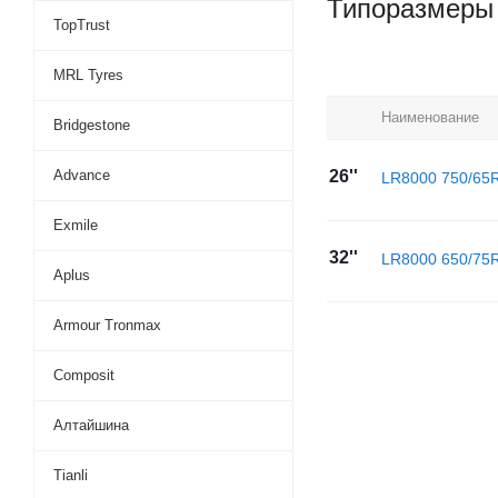
Типоразмеры
TopTrust
MRL Tyres
Наименование
Bridgestone
Advance
26''
LR8000 750/65
Exmile
32''
LR8000 650/75
Aplus
Armour Tronmax
Composit
Алтайшина
Tianli