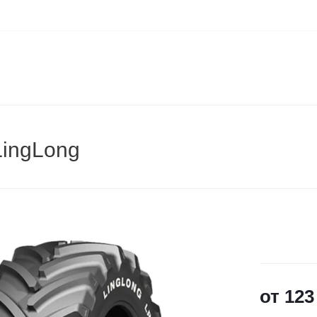
LingLong
от
123