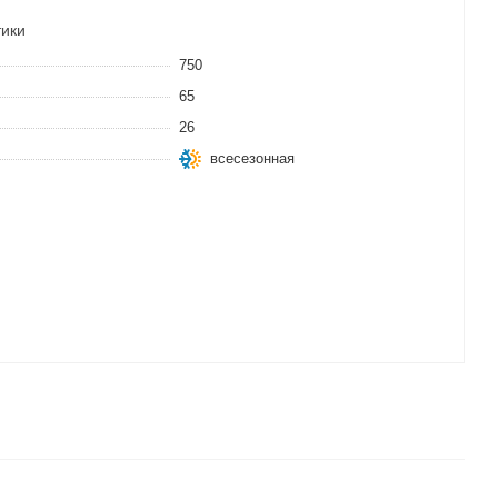
тики
750
65
26
всесезонная