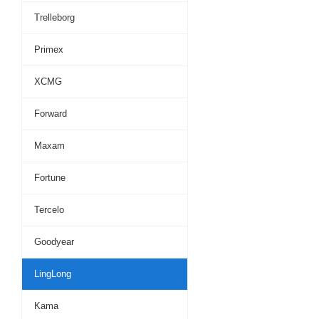
Trelleborg
Primex
XCMG
Forward
Maxam
Fortune
Tercelo
Goodyear
LingLong
Kama