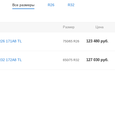
Все размеры
R26
R32
Размер
Цена
123 480
руб.
R26 171A8 TL
750/65 R26
127 030
руб.
R32 172A8 TL
650/75 R32