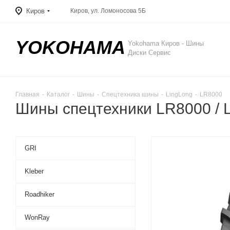
Киров
Киров, ул. Ломоносова 5Б
YOKOHAMA
Yokohama Киров - Шины
Диски Сервис
Главная
-
Каталог
-
Шины
-
Спецтехника шины
-
LingLong
-
LR8000
Шины спецтехники LR8000 / 
GRI
Kleber
Roadhiker
WonRay