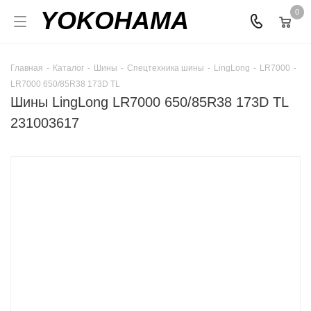
YOKOHAMA
0
Главная
-
Каталог
-
Шины
-
Спецтехника шины
-
LingLong
-
LR7000
-
LR7000 650/85R38 173D TL
Шины LingLong LR7000 650/85R38 173D TL
231003617