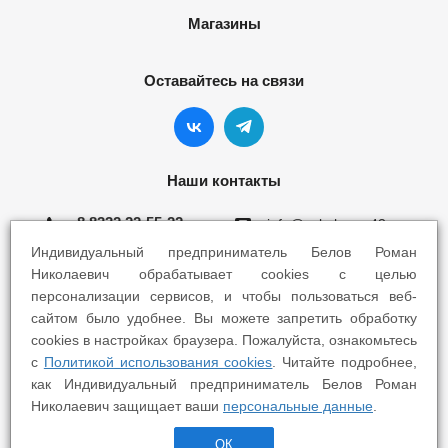
Магазины
Оставайтесь на связи
Наши контакты
8 8332 22-55-22
info@yokohama43.ru
Индивидуальный предприниматель Белов Роман
Киров, ул. Ломоносова 5Б
Николаевич обрабатывает cookies с целью
персонализации сервисов, и чтобы пользоваться веб-
Киров, ул. Профсоюзная 7А
сайтом было удобнее. Вы можете запретить обработку
cookies в настройках браузера. Пожалуйста, ознакомьтесь
с
Политикой использования cookies
. Читайте подробнее,
как Индивидуальный предприниматель Белов Роман
Николаевич защищает ваши
персональные данные
.
2025 © Yokohama Киров - Шины Диски Сервис
ОК