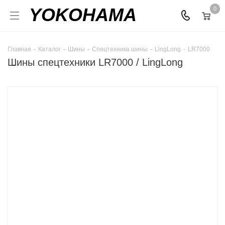
YOKOHAMA
0
Главная
-
Каталог
-
Шины
-
Спецтехника шины
-
LingLong
-
LR7000
Шины спецтехники LR7000 / LingLong