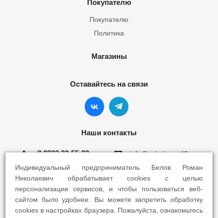
Покупателю
Покупателю
Политика
Магазины
Оставайтесь на связи
Наши контакты
8 8332 22-55-22
info@yokohama43.ru
Индивидуальный предприниматель Белов Роман
Киров, ул. Ломоносова 5Б
Николаевич обрабатывает cookies с целью
персонализации сервисов, и чтобы пользоваться веб-
Киров, ул. Профсоюзная 7А
сайтом было удобнее. Вы можете запретить обработку
cookies в настройках браузера. Пожалуйста, ознакомьтесь