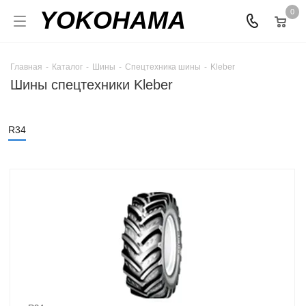
YOKOHAMA
0
Главная
-
Каталог
-
Шины
-
Спецтехника шины
-
Kleber
Шины спецтехники Kleber
R34