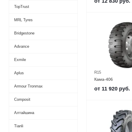
от
12 830
руб.
TopTrust
MRL Tyres
Bridgestone
Advance
Exmile
R15
Aplus
Кама-406
Armour Tronmax
от
11 920
руб.
Composit
Алтайшина
Tianli