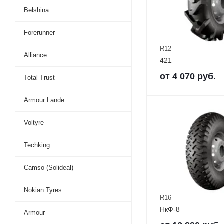
Belshina
Forerunner
R12
Alliance
421
от
4 070
руб.
Total Trust
Armour Lande
Voltyre
Techking
Camso (Solideal)
Nokian Tyres
R16
НкФ-8
Armour