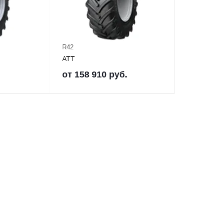
R42
ATT
от
158 910
руб.