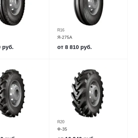
R16
Я-275А
0
руб.
от
8 810
руб.
R20
Ф-35