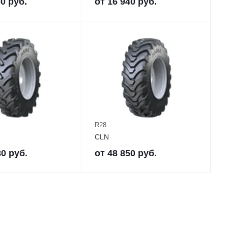
00
руб.
от
16 940
руб.
R28
CLN
80
руб.
от
48 850
руб.