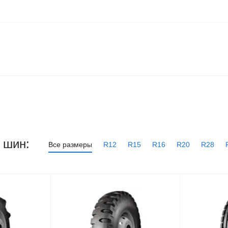
 шин:
Все размеры
R12
R15
R16
R20
R28