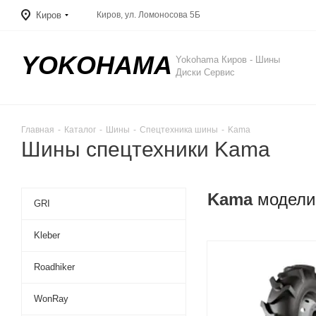
Киров
Киров, ул. Ломоносова 5Б
YOKOHAMA
Yokohama Киров - Шины
Диски Сервис
Главная
-
Каталог
-
Шины
-
Спецтехника шины
-
Kama
Шины спецтехники Kama
Kama
модели
GRI
Kleber
Roadhiker
WonRay