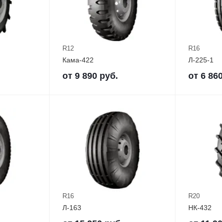
R12
R16
Кама-422
Л-225-1
от
9 890
руб.
от
6 86
R16
R20
Л-163
НК-432