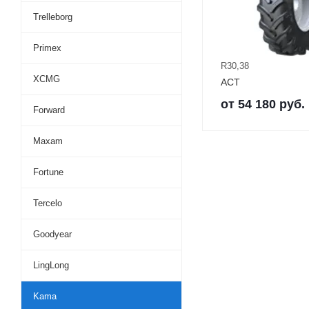
Trelleborg
Primex
R30,38
XCMG
ACT
от
54 180
руб.
Forward
Maxam
Fortune
Tercelo
Goodyear
LingLong
Kama