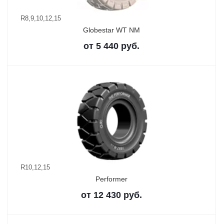
R8,9,10,12,15
Globestar WT NM
от
5 440
руб.
R10,12,15
Performer
от
12 430
руб.