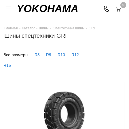
YOKOHAMA
0
Главная
-
Каталог
-
Шины
-
Спецтехника шины
-
GRI
Шины спецтехники GRI
Все размеры
R8
R9
R10
R12
R15