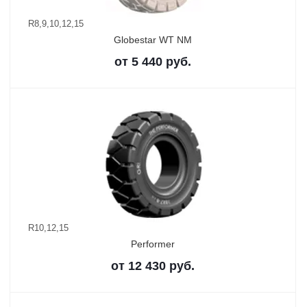
R8,9,10,12,15
Globestar WT NM
от
5 440
руб.
R10,12,15
Performer
от
12 430
руб.