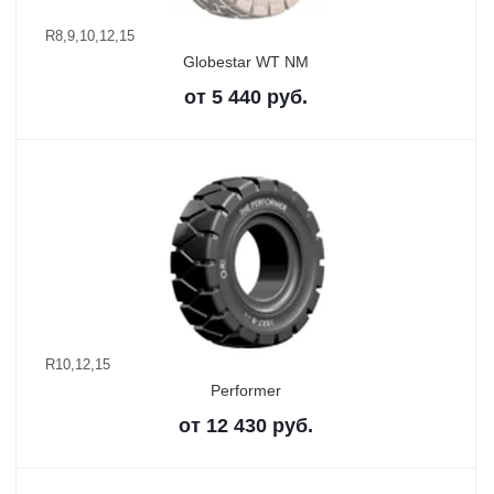
R8,9,10,12,15
Globestar WT NM
от
5 440
руб.
R10,12,15
Performer
от
12 430
руб.