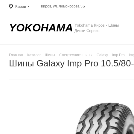
Киров
Киров, ул. Ломоносова 5Б
YOKOHAMA
Yokohama Киров - Шины
Диски Сервис
Главная
-
Каталог
-
Шины
-
Спецтехника шины
-
Galaxy
-
Imp Pro
-
Im
Шины Galaxy Imp Pro 10.5/80