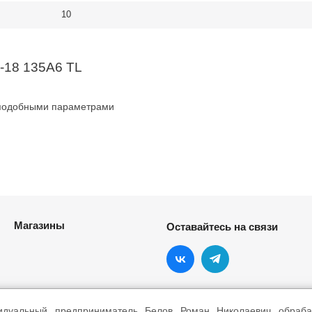
10
-18 135A6 TL
 подобными параметрами
Магазины
Оставайтесь на связи
идуальный предприниматель Белов Роман Николаевич обраба