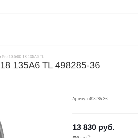
p Pro 10.5/80-18 135A6 TL
-18 135A6 TL 498285-36
Артикул:
498285-36
13 830
руб.
?
8 шт.