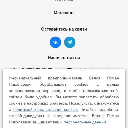
Магазины
Оставайтесь на связи
Наши контакты
8 8332 22-55-22
info@yokohama43.ru
Индивидуальный предприниматель Белов Роман
Киров, ул. Ломоносова 5Б
Николаевич обрабатывает cookies с целью
персонализации сервисов, и чтобы пользоваться веб-
Киров, ул. Профсоюзная 7А
сайтом было удобнее. Вы можете запретить обработку
cookies в настройках браузера. Пожалуйста, ознакомьтесь
с
Политикой использования cookies
. Читайте подробнее,
как Индивидуальный предприниматель Белов Роман
Николаевич защищает ваши
персональные данные
.
2025 © Yokohama Киров - Шины Диски Сервис