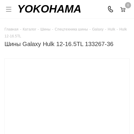
YOKOHAMA
0
Главная
-
Каталог
-
Шины
-
Спецтехника шины
-
Galaxy
-
Hulk
-
Hulk
12-16.5TL
Шины Galaxy Hulk 12-16.5TL 133267-36