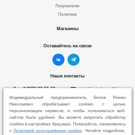
Покупателю
Политика
Магазины
Оставайтесь на связи
Наши контакты
8 8332 22-55-22
info@yokohama43.ru
Индивидуальный предприниматель Белов Роман
Киров, ул. Ломоносова 5Б
Николаевич обрабатывает cookies с целью
персонализации сервисов, и чтобы пользоваться веб-
Киров, ул. Профсоюзная 7А
сайтом было удобнее. Вы можете запретить обработку
cookies в настройках браузера. Пожалуйста, ознакомьтесь
с
Политикой использования cookies
. Читайте подробнее,