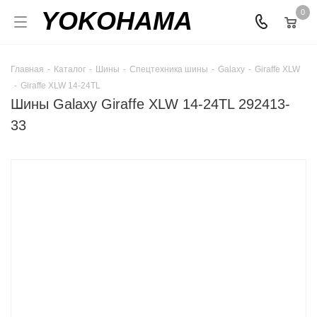
YOKOHAMA
0
Главная
-
Каталог
-
Шины
-
Спецтехника шины
-
Galaxy
-
Giraffe XLW
-
Giraffe XLW 14-24TL
Шины Galaxy Giraffe XLW 14-24TL 292413-
33