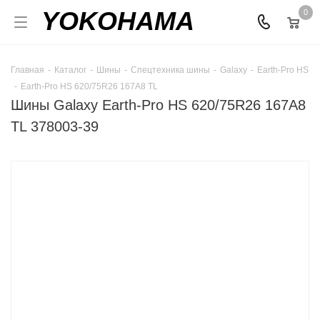
YOKOHAMA
0
Главная
-
Каталог
-
Шины
-
Спецтехника шины
-
Galaxy
-
Earth-Pro HS
-
Earth-Pro HS 620/75R26 167A8 TL
Шины Galaxy Earth-Pro HS 620/75R26 167A8
TL 378003-39