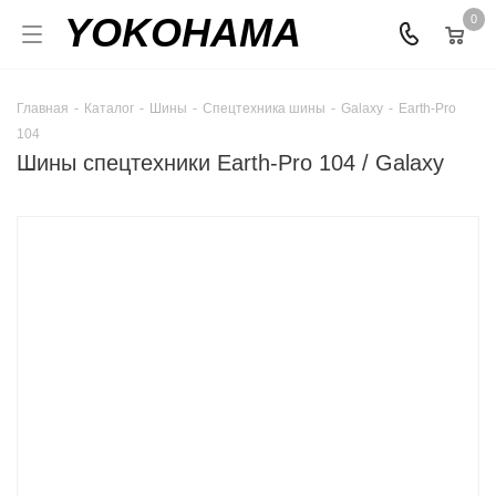
YOKOHAMA
0
Главная
-
Каталог
-
Шины
-
Спецтехника шины
-
Galaxy
-
Earth-Pro
104
Шины спецтехники Earth-Pro 104 / Galaxy