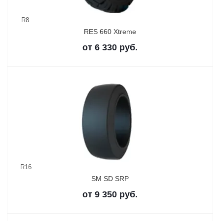
R8
RES 660 Xtreme
от
6 330
руб.
R16
SM SD SRP
от
9 350
руб.