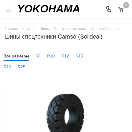
YOKOHAMA
0
Главная
-
Каталог
-
Шины
-
Спецтехника шины
-
Camso (Solideal)
Шины спецтехники Camso (Solideal)
Все размеры
R8
R10
R12
R15
R16
R25