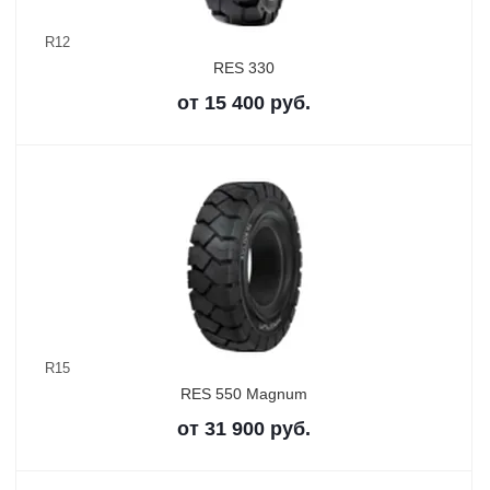
R12
RES 330
от
15 400
руб.
R15
RES 550 Magnum
от
31 900
руб.