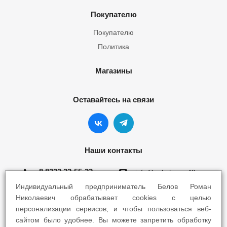
Покупателю
Покупателю
Политика
Магазины
Оставайтесь на связи
Наши контакты
8 8332 22-55-22
info@yokohama43.ru
Индивидуальный предприниматель Белов Роман
Киров, ул. Ломоносова 5Б
Николаевич обрабатывает cookies с целью
персонализации сервисов, и чтобы пользоваться веб-
Киров, ул. Профсоюзная 7А
сайтом было удобнее. Вы можете запретить обработку