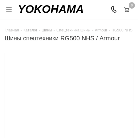
YOKOHAMA
0
Главная
-
Каталог
-
Шины
-
Спецтехника шины
-
Armour
-
RG500 NHS
Шины спецтехники RG500 NHS / Armour