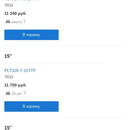
7R15
11 240
руб.
?
много
В корзину
15''
PLT328 7-15TTF
7R15
11 700
руб.
?
16 шт.
В корзину
15''