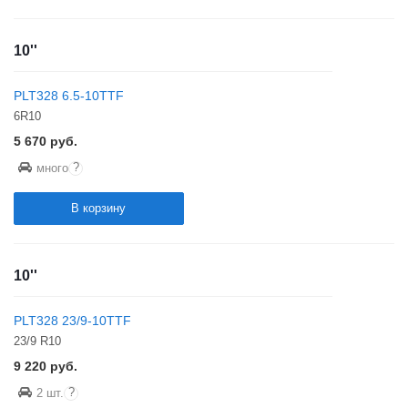
10''
PLT328 6.5-10TTF
6R10
5 670
руб.
?
много
В корзину
10''
PLT328 23/9-10TTF
23/9 R10
9 220
руб.
?
2 шт.