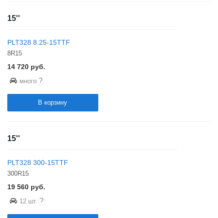
15''
PLT328 8.25-15TTF
8R15
14 720
руб.
?
много
В корзину
15''
PLT328 300-15TTF
300R15
19 560
руб.
?
12 шт.