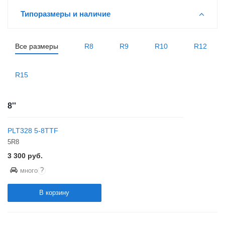
Типоразмеры и наличие
Все размеры
R8
R9
R10
R12
R15
8''
PLT328 5-8TTF
5R8
3 300
руб.
?
много
В корзину