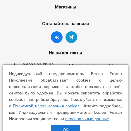
Магазины
Оставайтесь на связи
Наши контакты
8 8332 22-55-22
info@yokohama43.ru
Индивидуальный предприниматель Белов Роман
Киров, ул. Ломоносова 5Б
Николаевич обрабатывает cookies с целью
персонализации сервисов, и чтобы пользоваться веб-
Киров, ул. Профсоюзная 7А
сайтом было удобнее. Вы можете запретить обработку
cookies в настройках браузера. Пожалуйста, ознакомьтесь
с
Политикой использования cookies
. Читайте подробнее,
как Индивидуальный предприниматель Белов Роман
Николаевич защищает ваши
персональные данные
.
2025 © Yokohama Киров - Шины Диски Сервис
ОК