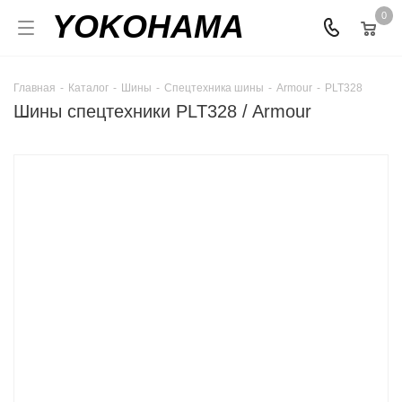
YOKOHAMA
0
Главная
-
Каталог
-
Шины
-
Спецтехника шины
-
Armour
-
PLT328
Шины спецтехники PLT328 / Armour