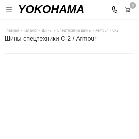
YOKOHAMA
0
Главная
-
Каталог
-
Шины
-
Спецтехника шины
-
Armour
-
C-2
Шины спецтехники C-2 / Armour