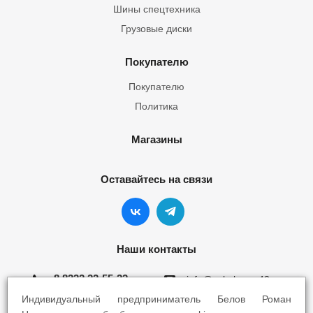
Шины спецтехника
Грузовые диски
Покупателю
Покупателю
Политика
Магазины
Оставайтесь на связи
Наши контакты
8 8332 22-55-22
info@yokohama43.ru
Индивидуальный предприниматель Белов Роман
Киров, ул. Ломоносова 5Б