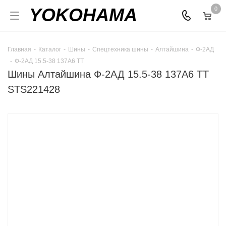
YOKOHAMA
0
Главная
-
Каталог
-
Шины
-
Спецтехника шины
-
Алтайшина
-
Ф-2АД
-
Ф-2АД 15.5-38 137A6 TT
Шины Алтайшина Ф-2АД 15.5-38 137A6 TT
STS221428