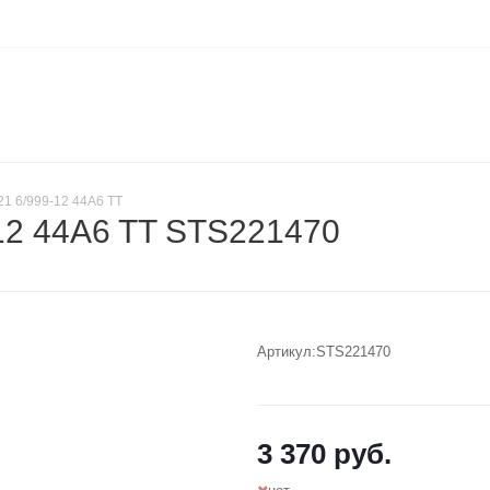
21 6/999-12 44A6 TT
12 44A6 TT STS221470
Артикул:
STS221470
3 370
руб.