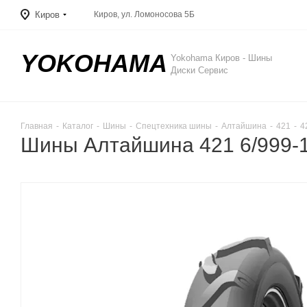
Киров
Киров, ул. Ломоносова 5Б
YOKOHAMA
Yokohama Киров - Шины
Диски Сервис
Главная
-
Каталог
-
Шины
-
Спецтехника шины
-
Алтайшина
-
421
-
4
Шины Алтайшина 421 6/999-