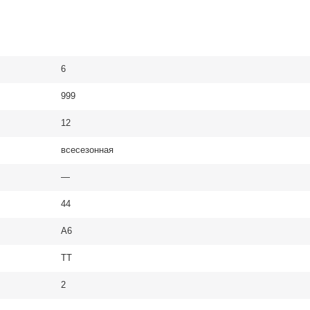
6
999
12
всесезонная
—
44
A6
TT
2