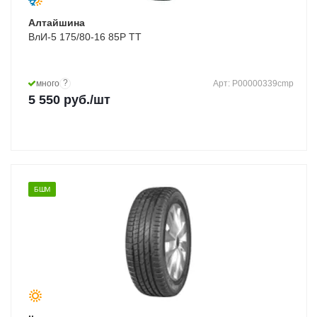
Алтайшина
ВлИ-5 175/80-16 85P TT
?
много
Арт: Р00000339cmp
5 550
руб.
/шт
БШМ