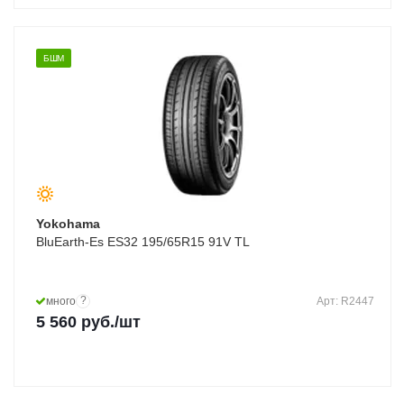
БШМ
Yokohama
BluEarth-Es ES32 195/65R15 91V TL
?
много
Арт: R2447
5 560
руб.
/шт