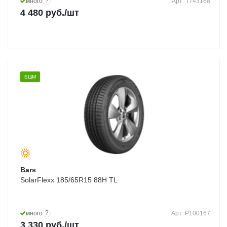
?
много
Арт: T743168
4 480
руб.
/шт
БШМ
Bars
SolarFlexx 185/65R15 88H TL
?
много
Арт: P100167
3 330
руб.
/шт