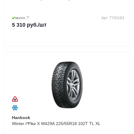
?
много
Арт: T743183
5 310
руб.
/шт
Hankook
Winter i*Pike X W429A 225/55R18 102T TL XL