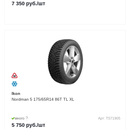
7 350
руб.
/шт
Ikon
Nordman 5 175/65R14 86T TL XL
?
много
Арт: TS71905
5 750
руб.
/шт