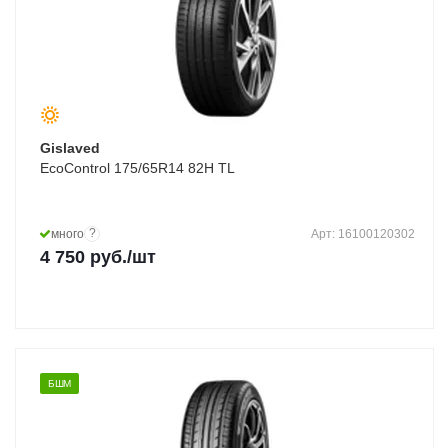
Gislaved
EcoControl 175/65R14 82H TL
?
много
Арт: 16100120302
4 750
руб.
/шт
БШМ