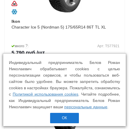
Ikon
Character Ice 5 (Nordman 5) 175/65R14 86T TL XL
?
много
Арт: TS77921
5 790
руб.
/шт
Индивидуальный предприниматель Белов Роман
Николаевич обрабатывает cookies с целью
персонализации сервисов, и чтобы пользоваться веб-
сайтом было удобнее. Вы можете запретить обработку
cookies в настройках браузера. Пожалуйста, ознакомьтесь
БШМ
с
Политикой использования cookies
. Читайте подробнее,
как Индивидуальный предприниматель Белов Роман
Николаевич защищает ваши
персональные данные
.
ОК