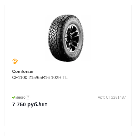
Comforser
CF1100 215/65R16 102H TL
?
много
Арт: CTS281487
7 750
руб.
/шт