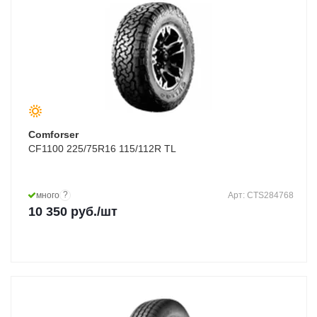
Comforser
CF1100 225/75R16 115/112R TL
?
много
Арт: CTS284768
10 350
руб.
/шт