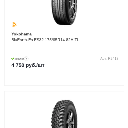
Yokohama
BluEarth-Es ES32 175/65R14 82H TL
?
много
Арт: R2418
4 750
руб.
/шт