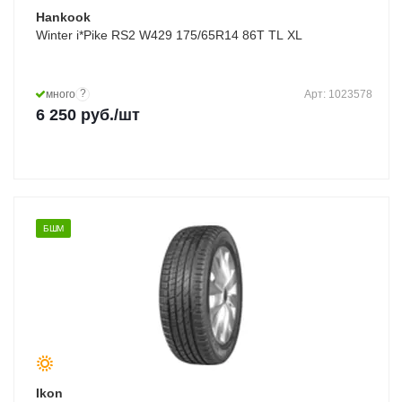
Hankook
Winter i*Pike RS2 W429 175/65R14 86T TL XL
?
много
Арт: 1023578
6 250
руб.
/шт
БШМ
Ikon