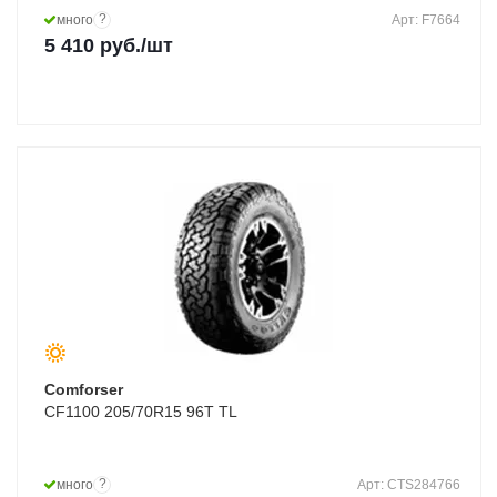
?
много
Арт: F7664
5 410
руб.
/шт
Comforser
CF1100 205/70R15 96T TL
?
много
Арт: CTS284766