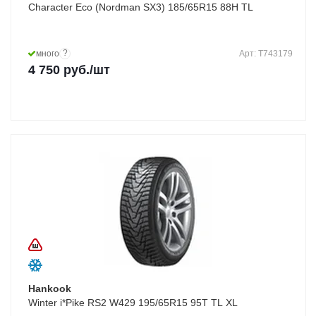
Character Eco (Nordman SX3) 185/65R15 88H TL
?
много
Арт: T743179
4 750
руб.
/шт
Hankook
Winter i*Pike RS2 W429 195/65R15 95T TL XL