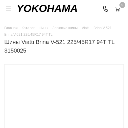
YOKOHAMA
0
Главная
-
Каталог
-
Шины
-
Легковые шины
-
Viatti
-
Brina V-521
-
Brina V-521 225/45R17 94T TL
Шины Viatti Brina V-521 225/45R17 94T TL
3150025