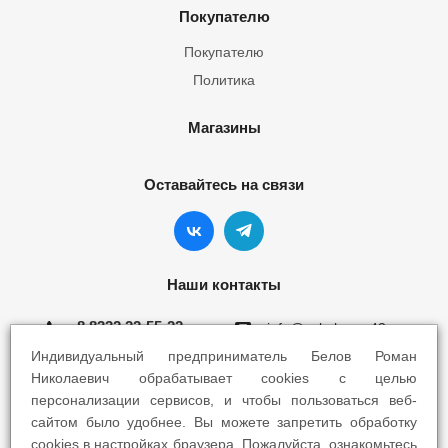
Покупателю
Покупателю
Политика
Магазины
Оставайтесь на связи
Наши контакты
8 8332 22-55-22
info@yokohama43.ru
Индивидуальный предприниматель Белов Роман
Киров, ул. Ломоносова 5Б
Николаевич обрабатывает cookies с целью
персонализации сервисов, и чтобы пользоваться веб-
Киров, ул. Профсоюзная 7А
сайтом было удобнее. Вы можете запретить обработку
cookies в настройках браузера. Пожалуйста, ознакомьтесь