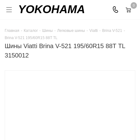
YOKOHAMA
0
Главная
-
Каталог
-
Шины
-
Легковые шины
-
Viatti
-
Brina V-521
-
Brina V-521 195/60R15 88T TL
Шины Viatti Brina V-521 195/60R15 88T TL
3150012