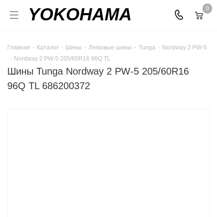
YOKOHAMA
0
Главная
-
Каталог
-
Шины
-
Легковые шины
-
Tunga
-
Nordway 2 PW-5
-
Nordway 2 PW-5 205/60R16 96Q TL
Шины Tunga Nordway 2 PW-5 205/60R16
96Q TL 686200372