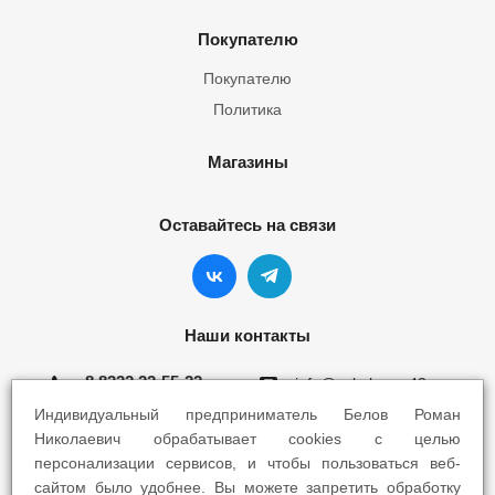
Покупателю
Покупателю
Политика
Магазины
Оставайтесь на связи
Наши контакты
8 8332 22-55-22
info@yokohama43.ru
Индивидуальный предприниматель Белов Роман
Киров, ул. Ломоносова 5Б
Николаевич обрабатывает cookies с целью
персонализации сервисов, и чтобы пользоваться веб-
Киров, ул. Профсоюзная 7А
сайтом было удобнее. Вы можете запретить обработку