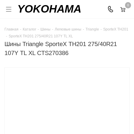
YOKOHAMA
0
Главная
-
Каталог
-
Шины
-
Легковые шины
-
Triangle
-
SporteX TH201
-
SporteX TH201 275/40R21 107Y TL XL
Шины Triangle SporteX TH201 275/40R21
107Y TL XL CTS270386