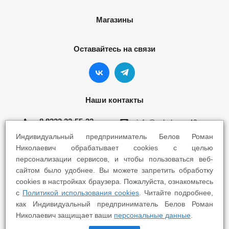
Магазины
Оставайтесь на связи
Наши контакты
8 8332 22-55-22
info@yokohama43.ru
Индивидуальный предприниматель Белов Роман
Киров, ул. Ломоносова 5Б
Николаевич обрабатывает cookies с целью
персонализации сервисов, и чтобы пользоваться веб-
Киров, ул. Профсоюзная 7А
сайтом было удобнее. Вы можете запретить обработку
cookies в настройках браузера. Пожалуйста, ознакомьтесь
с
Политикой использования cookies
. Читайте подробнее,
как Индивидуальный предприниматель Белов Роман
Николаевич защищает ваши
персональные данные
.
2025 © Yokohama Киров - Шины Диски Сервис