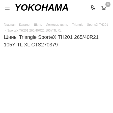
YOKOHAMA
0
Главная
-
Каталог
-
Шины
-
Легковые шины
-
Triangle
-
SporteX TH201
-
SporteX TH201 265/40R21 105Y TL XL
Шины Triangle SporteX TH201 265/40R21
105Y TL XL CTS270379