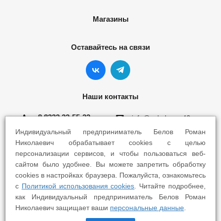
Магазины
Оставайтесь на связи
Наши контакты
8 8332 22-55-22
info@yokohama43.ru
Индивидуальный предприниматель Белов Роман
Киров, ул. Ломоносова 5Б
Николаевич обрабатывает cookies с целью
персонализации сервисов, и чтобы пользоваться веб-
Киров, ул. Профсоюзная 7А
сайтом было удобнее. Вы можете запретить обработку
cookies в настройках браузера. Пожалуйста, ознакомьтесь
с
Политикой использования cookies
. Читайте подробнее,
как Индивидуальный предприниматель Белов Роман
Николаевич защищает ваши
персональные данные
.
2025 © Yokohama Киров - Шины Диски Сервис