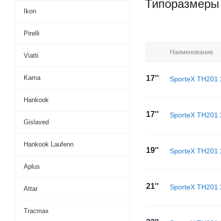
Типоразмеры
Ikon
Pirelli
Наименование
Viatti
Kama
17''
SporteX TH201 
Hankook
17''
SporteX TH201 
Gislaved
Hankook Laufenn
19''
SporteX TH201 
Aplus
21''
SporteX TH201 
Attar
Tracmax