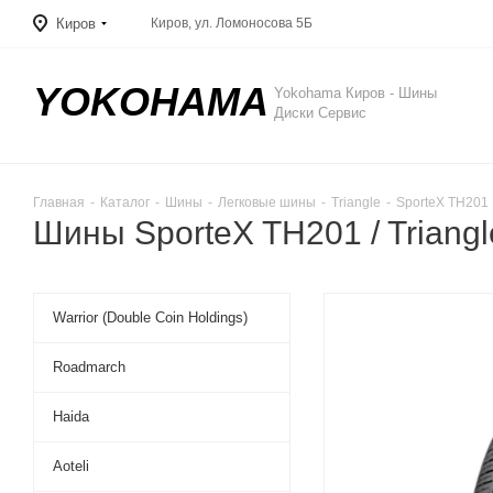
Киров
Киров, ул. Ломоносова 5Б
YOKOHAMA
Yokohama Киров - Шины
Диски Сервис
Главная
-
Каталог
-
Шины
-
Легковые шины
-
Triangle
-
SporteX TH201
Шины SporteX TH201 / Triangl
Warrior (Double Coin Holdings)
Roadmarch
Haida
Aoteli