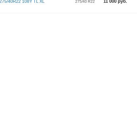
11 000
руб.
275/40R22 108Y TL XL
275/40 R22