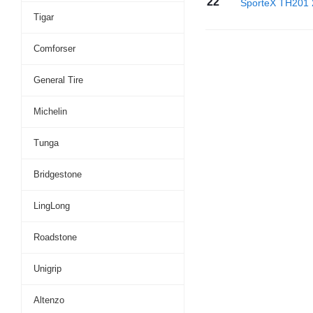
22''
SporteX TH201 
Tigar
Comforser
General Tire
Michelin
Tunga
Bridgestone
LingLong
Roadstone
Unigrip
Altenzo