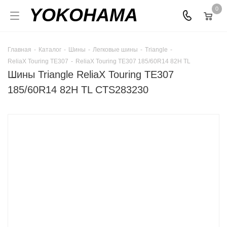
YOKOHAMA
0
Главная
-
Каталог
-
Шины
-
Легковые шины
-
Triangle
-
ReliaX Touring TE307
-
ReliaX Touring TE307 185/60R14 82H TL
Шины Triangle ReliaX Touring TE307
185/60R14 82H TL CTS283230