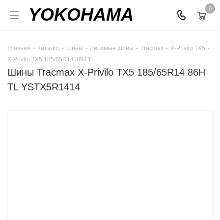
YOKOHAMA
0
Главная
-
Каталог
-
Шины
-
Легковые шины
-
Tracmax
-
X-Privilo TX5
-
X-Privilo TX5 185/65R14 86H TL
Шины Tracmax X-Privilo TX5 185/65R14 86H
TL YSTX5R1414