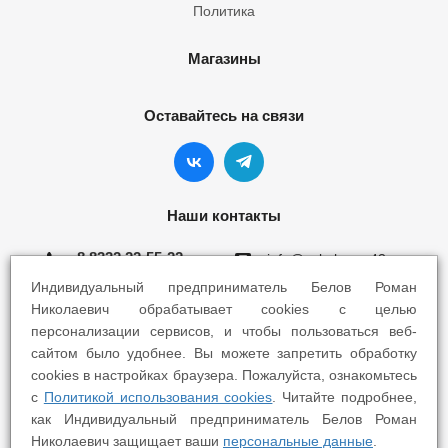
Политика
Магазины
Оставайтесь на связи
Наши контакты
8 8332 22-55-22
info@yokohama43.ru
Индивидуальный предприниматель Белов Роман
Киров, ул. Ломоносова 5Б
Николаевич обрабатывает cookies с целью
персонализации сервисов, и чтобы пользоваться веб-
Киров, ул. Профсоюзная 7А
сайтом было удобнее. Вы можете запретить обработку
cookies в настройках браузера. Пожалуйста, ознакомьтесь
с
Политикой использования cookies
. Читайте подробнее,
как Индивидуальный предприниматель Белов Роман
Николаевич защищает ваши
персональные данные
.