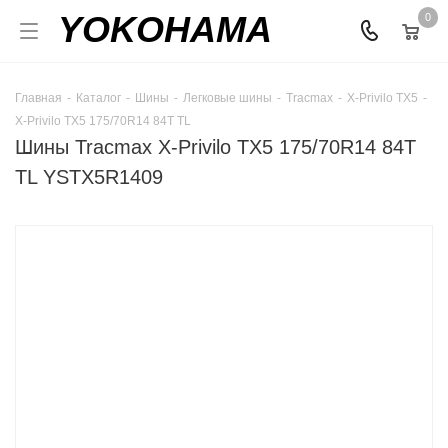
YOKOHAMA
0
Главная
-
Каталог
-
Шины
-
Легковые шины
-
Tracmax
-
X-Privilo TX5
-
X-Privilo TX5 175/70R14 84T TL
Шины Tracmax X-Privilo TX5 175/70R14 84T
TL YSTX5R1409