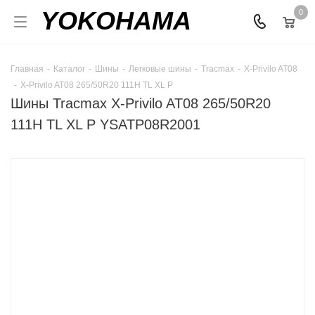
YOKOHAMA
0
Главная
-
Каталог
-
Шины
-
Легковые шины
-
Tracmax
-
X-Privilo AT08
-
X-Privilo AT08 265/50R20 111H TL XL P
Шины Tracmax X-Privilo AT08 265/50R20
111H TL XL P YSATP08R2001