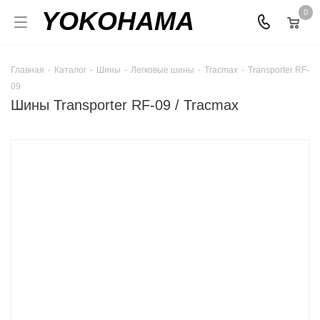
YOKOHAMA
0
Главная
-
Каталог
-
Шины
-
Легковые шины
-
Tracmax
-
Transporter RF-
09
Шины Transporter RF-09 / Tracmax