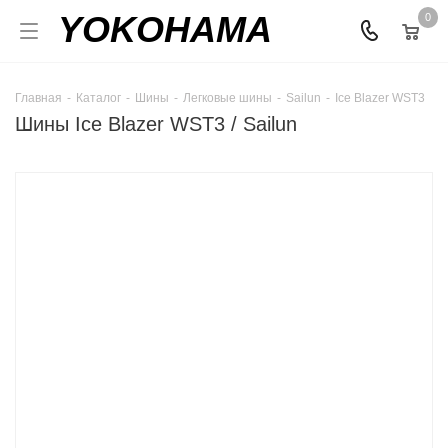
YOKOHAMA
0
Главная
-
Каталог
-
Шины
-
Легковые шины
-
Sailun
-
Ice Blazer WST3
Шины Ice Blazer WST3 / Sailun